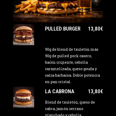
PULLED BURGER
13,80€
90g de blend de txuletón más
90g de pulled pork casero,
bacón crujiente, cebolla
caramelizada, queso gouda y
salsa barbacoa. Doble potencia
en pan cristal.
LA CABRONA
13,80€
Blend de txuletón, queso de
cabra, jamón serrano
planchado y cebolla