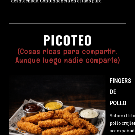
desmechada. Contundencia en estado puro.
PICOTEO
(Cosas ricas para compartir.
Aunque luego nadie comparte)
FINGERS
DE
POLLO
Solomillito
pollo crujie
acompañad