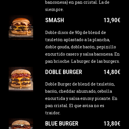
banconesa) en pan cristal. La de
siempre.
SMASH
13,90€
Doble disco de 90g de blend de
txuletón aplastado a la plancha,
doble gouda, doble bacón, pepinillo
encurtido casero y salsa baconesa. En
pan brioche. La burger de las burgers.
DOBLE BURGER
14,80€
Doble Burger de blend de txuletón,
bacón, cheddar ahumado, cebolla
encurtida y salsa emmy picante. En
pan cristal. El que avisa no es
traidor.
BLUE BURGER
13,80€