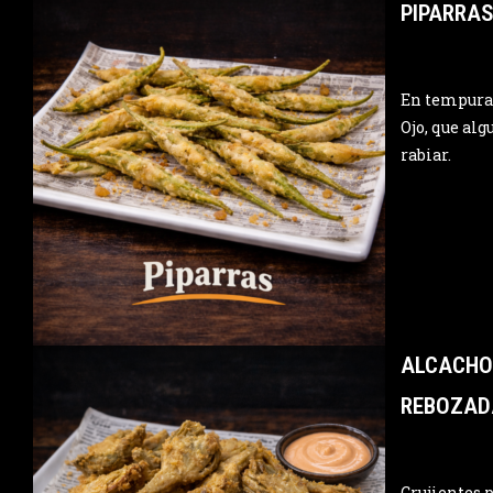
PIPARRA
En tempura, 
Ojo, que alg
rabiar.
ALCACHO
REBOZAD
Crujientes p