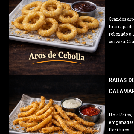
Grandes aro
fina capa de
rebozado a 
cerveza. Cru
RABAS D
CALAMA
Un clásico,
empanadas,
florituras.