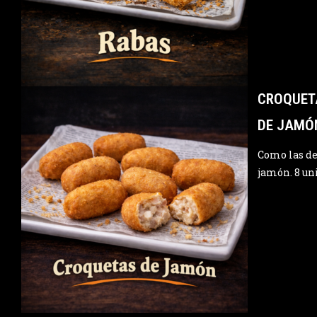
CROQUET
DE JAMÓ
Como las de 
jamón. 8 un