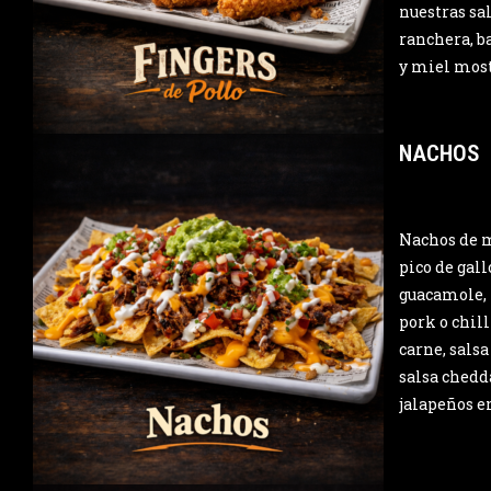
nuestras sa
ranchera, b
y miel most
NACHOS
Nachos de 
pico de gall
guacamole, 
pork o chill
carne, salsa
salsa chedd
jalapeños e