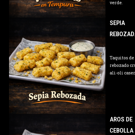
verde.
SEPIA
REBOZAD
Taquitos de
rebozado cr
ali-oli caser
AROS DE
CEBOLLA