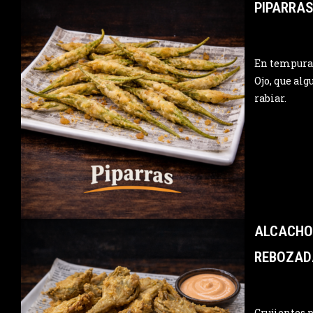
PIPARRA
En tempura, 
Ojo, que alg
rabiar.
ALCACHO
REBOZAD
Crujientes p