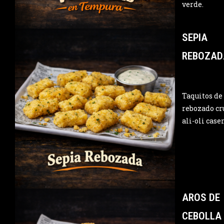
verde.
SEPIA
REBOZAD
Taquitos de
rebozado cr
ali-oli caser
AROS DE
CEBOLLA