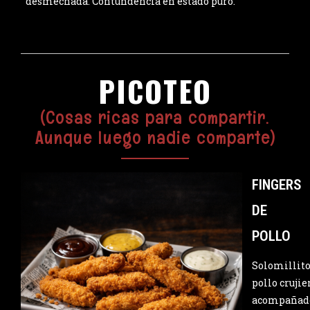
desmechada. Contundencia en estado puro.
PICOTEO
(Cosas ricas para compartir.
Aunque luego nadie comparte)
FINGERS
DE
POLLO
Solomillito
pollo crujie
acompañad