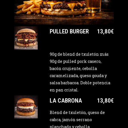
PULLED BURGER
13,80€
90g de blend de txuletón más
90g de pulled pork casero,
bacón crujiente, cebolla
caramelizada, queso gouda y
salsa barbacoa. Doble potencia
en pan cristal.
LA CABRONA
13,80€
Blend de txuletón, queso de
cabra, jamón serrano
planchado y cebolla