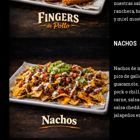
nuestras sa
ranchera, b
y miel most
NACHOS
Nachos de 
pico de gall
guacamole, 
pork o chill
carne, salsa
salsa chedd
jalapeños e