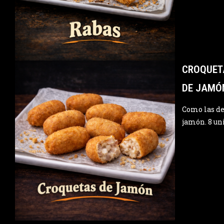
CROQUET
DE JAMÓ
Como las de 
jamón. 8 un