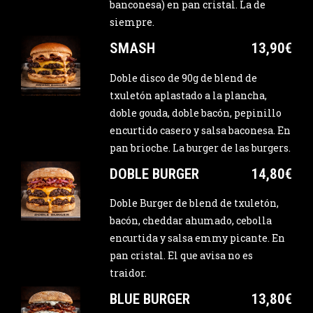
banconesa) en pan cristal. La de
siempre.
SMASH
13,90€
Doble disco de 90g de blend de
txuletón aplastado a la plancha,
doble gouda, doble bacón, pepinillo
encurtido casero y salsa baconesa. En
pan brioche. La burger de las burgers.
DOBLE BURGER
14,80€
Doble Burger de blend de txuletón,
bacón, cheddar ahumado, cebolla
encurtida y salsa emmy picante. En
pan cristal. El que avisa no es
traidor.
BLUE BURGER
13,80€