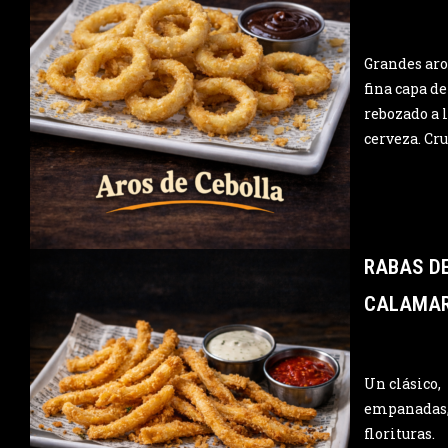
Grandes aro
fina capa de
rebozado a 
cerveza. Cru
RABAS D
CALAMA
Un clásico,
empanadas,
florituras.