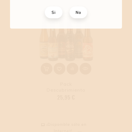
Si
No
¡Disponible sólo en
Internet!
Pack
Descubrimiento
Precio
25,95 €
¡Disponible sólo en
Internet!