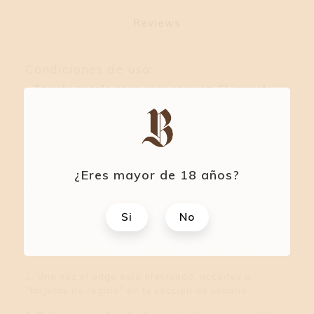
Reviews
Condiciones de uso:
- Tarjeta regalo para usar una vez. El importe
debe ser gastado en un mismo pedido.
- Una vez hecho el pago, te llegará un email con
un imprimible para que puedas dárselo a la
persona que quieras. O si lo prefieres, en tu
sección de usuario, podrás acceder a tu tarjeta
¿Eres mayor de 18 años?
regalo y enviársela por email a quien tú quieras
con un mensaje personalizado. Solo tienes que
seguir estos pasos.
Si
No
1. Compra la tarjeta regalo por el método que
quieras creando una cuenta en nuestra tienda.
2. Una vez el pago esté efectuado, accedes a
"tarjetas de regalo" en tu sección de usuario.