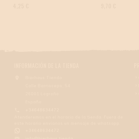
Precio
Precio
4,25 €
9,70 €
INFORMACIÓN DE LA TIENDA
P

Bierhaus Tienda
Calle Barriocepo, 54
26001 Logroño
España

+34648634472
Atenderemos en el horario de la tienda. Fuera de
este horario envianos un mensaje de whatsapp.
+34648634472

info@bierhaus.tienda