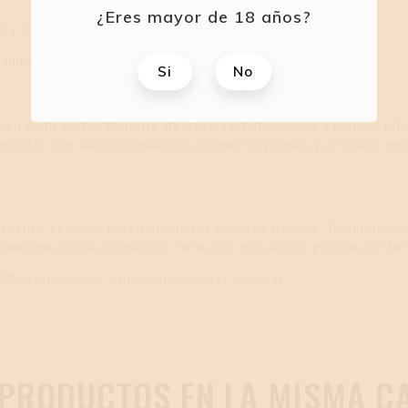
¿Eres mayor de 18 años?
a y dorada.
ilibrado con las notas frutales.
Si
No
 en cada sorbo. En nariz, destaca su dulce aroma a mango, piñ
e mezcla con sabores intensos a frutas tropicales y un ligero a
ushi o ceviche, potenciando los sabores frescos. También com
awaiana o la de jalapeños. Para algo más dulce, prueba con tar
IPA refrescante y llena de carácter tropical.
 PRODUCTOS EN LA MISMA CA