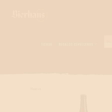
In
TIENDA
REGALOS CERVECEROS
CERV
R
Nuevo