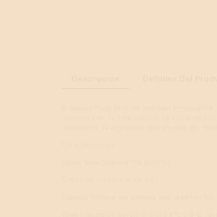
Descripción
Detalles Del Prod
Brewdog Hazy Jane es una New England IPA que 
utilizados en su elaboración, se combina con
mandarina se equilibran con un amargor moder
Características:
Estilo: New England IPA (NEIPA)
Grado de Alcohol: 5,0% ABV
Lúpulos: Incluye variedades que resaltan los
Temperatura de Servicio: Entre 6°C y 8°C, idea