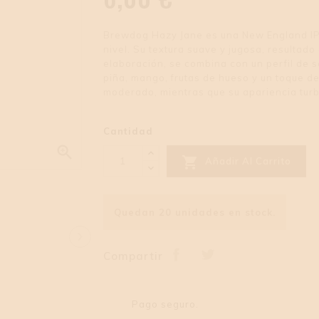
Brewdog Hazy Jane es una New England IPA 
nivel. Su textura suave y jugosa, resultado 
elaboración, se combina con un perfil de 
piña, mango, frutas de hueso y un toque d
moderado, mientras que su apariencia turbi
Cantidad


Añadir Al Carrito
Quedan 20 unidades en stock.
›
Compartir
Pago seguro.