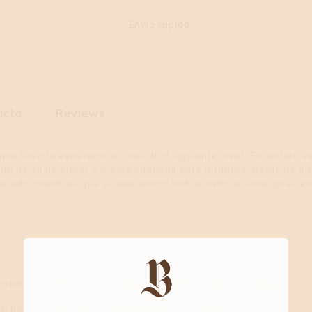
Envío rápido.
ucto
Reviews
lleva la experiencia tropical al siguiente nivel. Su textura su
 un perfil de sabor y aroma intensamente afrutado. Notas de pi
ado, mientras que su apariencia turbia invita a sumergirse en
 aromas y sabores tropicales, como Citra, Amarillo y Mosaic.
l para disfrutar de su perfil fresco y afrutado.