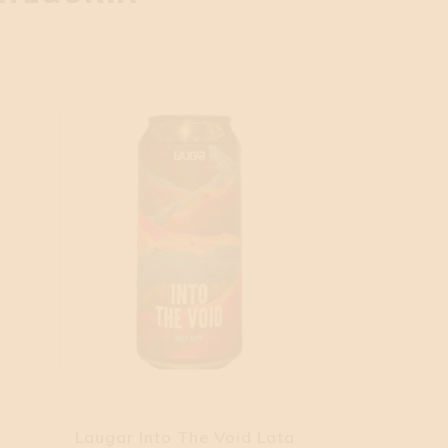
Laugar Into The Void Lata
Cerdos Vo