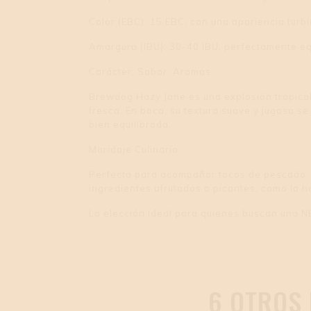
Color (EBC): 15 EBC, con una apariencia turbi
Amargura (IBU): 30-40 IBU, perfectamente equ
Carácter, Sabor, Aromas:
Brewdog Hazy Jane es una explosión tropical
fresca. En boca, su textura suave y jugosa s
bien equilibrada.
Maridaje Culinario:
Perfecta para acompañar tacos de pescado, s
ingredientes afrutados o picantes, como la h
La elección ideal para quienes buscan una NE
6 OTROS